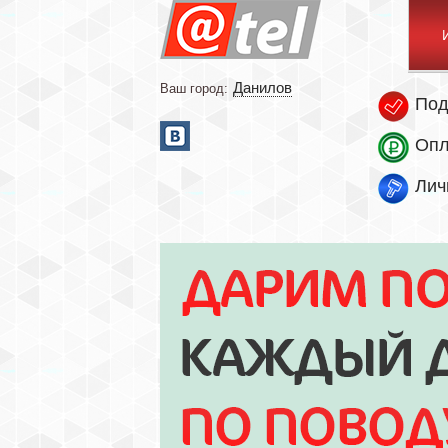
Данилов
Ваш город:
Под
Опл
Лич